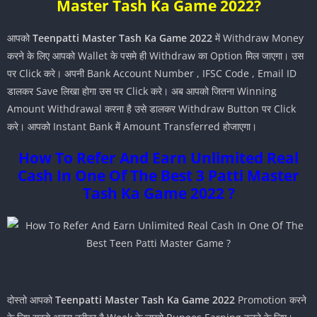
Master Tash Ka Game 2022?
आपको
Teenpatti Master Tash Ka Game 2022
में Withdraw Money
करने के लिए आपको Wallet के पसमे ही Withdraw का Option मिल जाएगा। उस
पर Click करे। अपनी Bank Account Number , IFSC Code , Email ID
डालकर Save लिखा होगा उस पर Click करे। अब आपको जितना Winning
Amount Withdrawal करना है उसे डालकर Withdraw Button पर Click
करे। आपको Instant Bank में Amount Transferred होजाएगा।
How To Refer And Earn Unlimited Real
Cash In One Of The Best 3 Patti Master
Tash Ka Game 2022 ?
दोस्तो आपको
Teenpatti Master Tash Ka Game 2022
Promotion करने