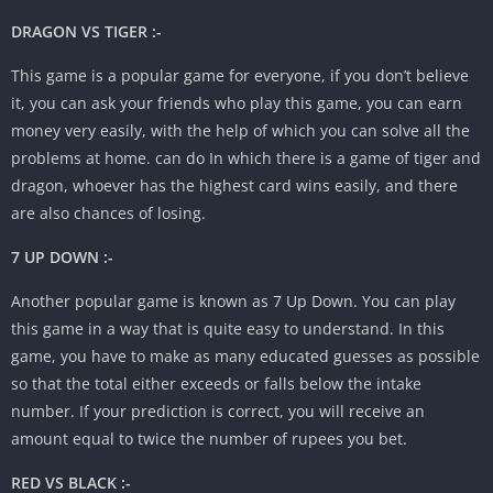
DRAGON VS TIGER :-
This game is a popular game for everyone, if you don’t believe
it, you can ask your friends who play this game, you can earn
money very easily, with the help of which you can solve all the
problems at home. can do In which there is a game of tiger and
dragon, whoever has the highest card wins easily, and there
are also chances of losing.
7 UP DOWN :-
Another popular game is known as 7 Up Down. You can play
this game in a way that is quite easy to understand. In this
game, you have to make as many educated guesses as possible
so that the total either exceeds or falls below the intake
number. If your prediction is correct, you will receive an
amount equal to twice the number of rupees you bet.
RED VS BLACK :-