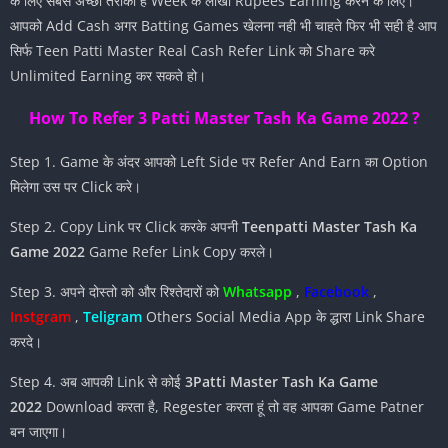
के लिए सबसे अच्छा तरीका है Week के लाखो Rupees Earning करने के लिए।
आपको Add Cash अगर Batting Games खेलना नही भी चाहते फिर भी सही है आप
सिर्फ Teen Patti Master Real Cash Refer Link को Share करे
Unlimited Earning कर सकते हो।
How To Refer 3 Patti Master Tash Ka Game 2022 ?
Step 1. Game के अंदर आपको Left Side पर Refer And Earn का Option
मिलेगा उस पर Click करे।
Step 2. Copy Link पर Click करके अपनी
Teenpatti Master Tash Ka
Game 2022
Game Refer Link Copy करले।
Step 3. अपने दोस्तो को और रिश्तेदारों को
Whatsapp
,
Facebook
,
Instgram
,
Teligram
Others Social Media App के द्धारा Link Share
करदे।
Step 4. अब आपकी Link से कोई
3Patti Master Tash Ka Game
2022
Download करता है, Regester करता हूं तो वह आपका Game Patner
बन जाएगा।