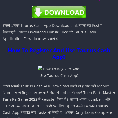
दोस्तो आपको Taurus Cash App Download Link हमारी इस Post में
मिलजाएगी। आपको Download Link पर Click करे Taurus Cash
Application Download कर सकते हो।
How To Register And Use Taurus Cash
App?
दोस्तो आपको Taurus Cash APK Download करले ना है और उसी Mobile
Number से Regester करना है जिस Number से अपने
Teen Patti Master
Tash Ka Game 2022
में Register किया है। आपको अपना Number , और
OTP डालकर अपना Taurus Cash Wallet Open करले। आपको Taurus
Cash App में बहोत सारे Tasks भी मिलते हैं। आपको Daily Tasks Complete