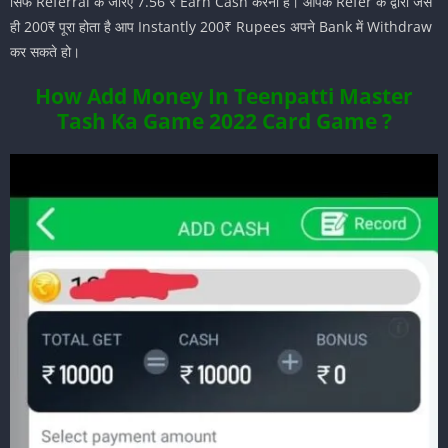
सिर्फ Referral के जरिए 7.56 ₹ Earn Cash करना है। आपके Refer के द्वारा जैसे
ही 200₹ पूरा होता है आप Instantly 200₹ Rupees अपने Bank में Withdraw
कर सकते हो।
How Add Money In Teenpatti Master
Tash Ka Game 2022 Card Game ?