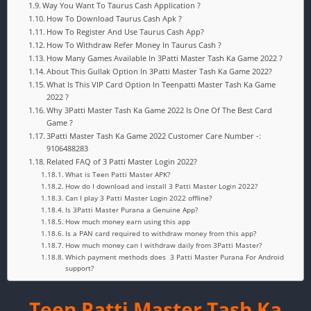
Way You Want To Taurus Cash Application ?
How To Download Taurus Cash Apk ?
How To Register And Use Taurus Cash App?
How To Withdraw Refer Money In Taurus Cash ?
How Many Games Available In 3Patti Master Tash Ka Game 2022 ?
About This Gullak Option In 3Patti Master Tash Ka Game 2022?
What Is This VIP Card Option In Teenpatti Master Tash Ka Game
2022 ?
Why 3Patti Master Tash Ka Game 2022 Is One Of The Best Card
Game ?
3Patti Master Tash Ka Game 2022 Customer Care Number -:
9106488283
Related FAQ of 3 Patti Master Login 2022?
What is Teen Patti Master APK?
How do I download and install 3 Patti Master Login 2022?
Can I play 3 Patti Master Login 2022 offline?
Is 3Patti Master Purana a Genuine App?
How much money earn using this app
Is a PAN card required to withdraw money from this app?
How much money can I withdraw daily from 3Patti Master?
Which payment methods does 3 Patti Master Purana For Android
support?
Teen Patti Master Tash Ka