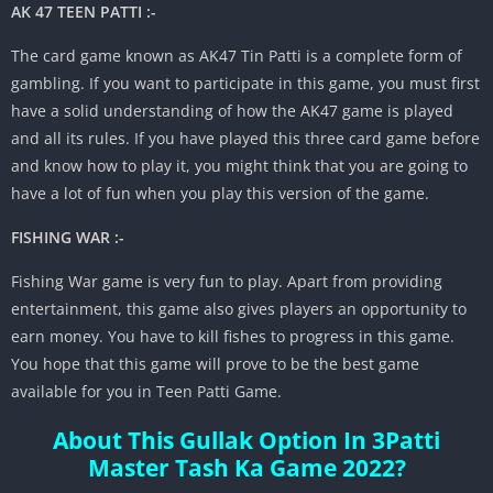
AK 47 TEEN PATTI :-
The card game known as AK47 Tin Patti is a complete form of
gambling. If you want to participate in this game, you must first
have a solid understanding of how the AK47 game is played
and all its rules. If you have played this three card game before
and know how to play it, you might think that you are going to
have a lot of fun when you play this version of the game.
FISHING WAR :-
Fishing War game is very fun to play. Apart from providing
entertainment, this game also gives players an opportunity to
earn money. You have to kill fishes to progress in this game.
You hope that this game will prove to be the best game
available for you in Teen Patti Game.
About This Gullak Option In 3Patti
Master Tash Ka Game 2022?