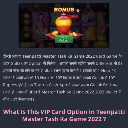
दोस्तो आपको
Teenpatti Master Tash Ka Game 2022
Card Game के
अंदर Gullak का Option भी मिलेगा। आपको सबसे बड़ीया सबसे Different भी है।
आपको सोच रहे होंगे के यह Gullak इतना खास केसे है ? आपको हर 1 Hour 1₹
मिलता है एसेही आपको 10 Hour का 10₹ मिलता है जैसे आपके Gullak में 10₹
Rupees होते हैं आप Taurus Cash App में जाकर अपना Gullak Brek कर
सकते हो। आपको
3Patti Master Tash Ka Game 2022 2022
Wallet में
सीधा 10₹ मिलजाएगा।
What Is This VIP Card Option In Teenpatti
Master Tash Ka Game 2022 ?