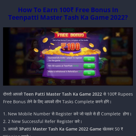
How To Earn 100₹ Free Bonus In
Teenpatti Master Tash Ka Game 2022?
दोस्तो आपको
Teen Patti Master Tash Ka Game 2022
से 100₹ Rupees
Free Bonus लेने के लिए आपको तीन Tasks Complete करने होंगे।
1. New Mobile Number से Register करे जो पहले से ही Complete होगा।
2. 2 New Successful Refer Register करे।
3. आपको
3Patti Master Tash Ka Game 2022 Game
खेलकर 50 ₹