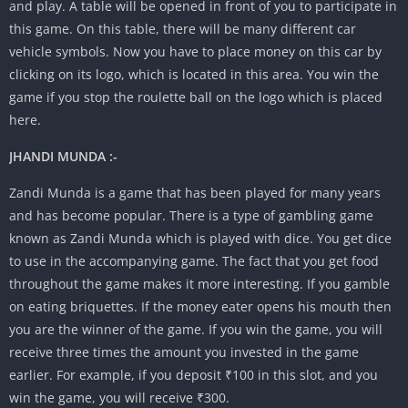
and play. A table will be opened in front of you to participate in
this game. On this table, there will be many different car
vehicle symbols. Now you have to place money on this car by
clicking on its logo, which is located in this area. You win the
game if you stop the roulette ball on the logo which is placed
here.
JHANDI MUNDA :-
Zandi Munda is a game that has been played for many years
and has become popular. There is a type of gambling game
known as Zandi Munda which is played with dice. You get dice
to use in the accompanying game. The fact that you get food
throughout the game makes it more interesting. If you gamble
on eating briquettes. If the money eater opens his mouth then
you are the winner of the game. If you win the game, you will
receive three times the amount you invested in the game
earlier. For example, if you deposit ₹100 in this slot, and you
win the game, you will receive ₹300.