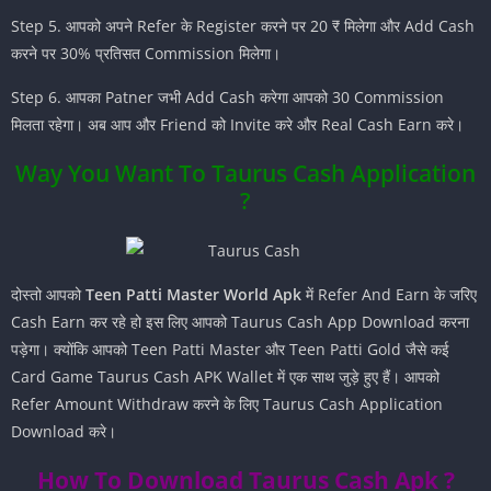
Step 5. आपको अपने Refer के Register करने पर 20 ₹ मिलेगा और Add Cash
करने पर 30% प्रतिसत Commission मिलेगा।
Step 6. आपका Patner जभी Add Cash करेगा आपको 30 Commission
मिलता रहेगा। अब आप और Friend को Invite करे और Real Cash Earn करे।
Way You Want To Taurus Cash Application
?
दोस्तो आपको
Teen Patti Master World Apk
में Refer And Earn के जरिए
Cash Earn कर रहे हो इस लिए आपको Taurus Cash App Download करना
पड़ेगा। क्योंकि आपको Teen Patti Master और Teen Patti Gold जैसे कई
Card Game Taurus Cash APK Wallet में एक साथ जुड़े हुए हैं। आपको
Refer Amount Withdraw करने के लिए Taurus Cash Application
Download करे।
How To Download Taurus Cash Apk ?