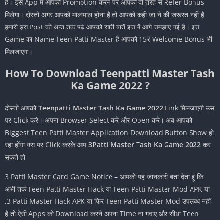
है। इस App में आपको Promotion करने पर आपको दो तरह से Refer Bonus
मिलेगा। दोस्तो अगर आपको मालामाल होना है तो आपको कही जा ने की जरूरत नहीं है
हमारी इस Post को अन्त तक पढ़े आपको सारी बातें इस में आगे समझाए गई है। इस
Game का Name Teen Patti Master है आपको 15₹ Welcome Bonus भी
मिलजाएगा।
How To Download Teenpatti Master Tash
Ka Game 2022 ?
दोस्तो आपको
Teenpatti Master Tash Ka Game 2022
Link मिलजाएगी उस
पर Click करे। अपना Browser Select करे और Open करे। अब आपको
Biggest Teen Patti Master Application Download Button Show हो
रहा होंगा उस पर Click करके आप
3Patti Master Tash Ka Game 2022
कर
सकते हो।
3 Patti Master Card Game Notice – आपको यह जानकारी बता देता हूं कि
अभी तक Teen Patti Master Hack या Teen Patti Master Mod APK या
,3 Patti Master Hack APK या फिर Teen Patti Master Mod उपलब्ध नहीं
है तो ऐसी Apps को Download करने अपना Time ना गवाए और सीधा Teen