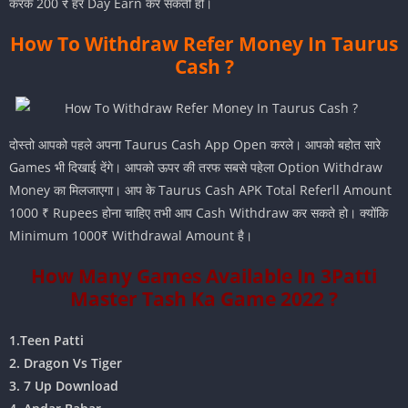
करके 200 ₹ हर Day Earn कर सकती हो।
How To Withdraw Refer Money In Taurus
Cash ?
दोस्तो आपको पहले अपना Taurus Cash App Open करले। आपको बहोत सारे
Games भी दिखाई देंगे। आपको ऊपर की तरफ सबसे पहेला Option Withdraw
Money का मिलजाएगा। आप के Taurus Cash APK Total Referll Amount
1000 ₹ Rupees होना चाहिए तभी आप Cash Withdraw कर सकते हो। क्योंकि
Minimum 1000₹ Withdrawal Amount है।
How Many Games Available In 3Patti
Master Tash Ka Game 2022 ?
1.Teen Patti
2. Dragon Vs Tiger
3. 7 Up Download