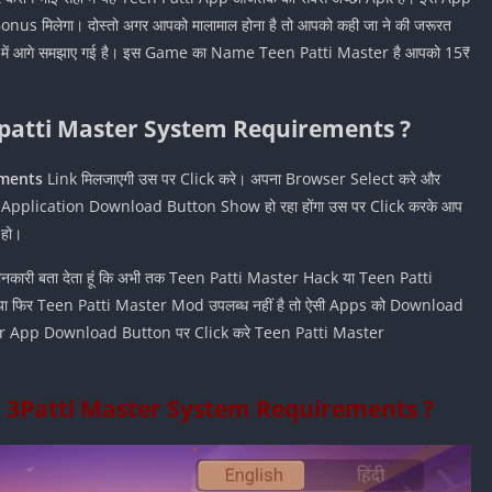
nus मिलेगा। दोस्तो अगर आपको मालामाल होना है तो आपको कही जा ने की जरूरत
तें इस में आगे समझाए गई है। इस Game का Name Teen Patti Master है आपको 15₹
atti Master System Requirements ?
ements
Link मिलजाएगी उस पर Click करे। अपना Browser Select करे और
pplication Download Button Show हो रहा होंगा उस पर Click करके आप
हो।
री बता देता हूं कि अभी तक Teen Patti Master Hack या Teen Patti
 फिर Teen Patti Master Mod उपलब्ध नहीं है तो ऐसी Apps को Download
ter App Download Button पर Click करे Teen Patti Master
 3Patti Master System Requirements ?