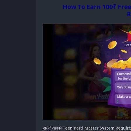
How To Earn 100₹ Free
R
दोस्तो आपको
Teen Patti Master System Requir