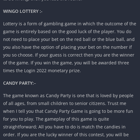
WINGO LOTTERY :-
Lottery is a form of gambling game in which the outcome of the
game is entirely based on the good luck of the player. You do
not need to place your bet on the red ball or the blue ball, and
you also have the option of placing your bet on the number if
you so choose. If your guess is correct then you are the winner
of the game. If you win the game, you will be awarded three
times the Login 2022 monetary prize.
CANDY PARTY:
–
The game known as Candy Party is one that is loved by people
of all ages, from small children to senior citizens. Trust me
when I tell you that Candy Party Game is going to be more fun
for you to play. The gameplay of this game is quite
straightforward; All you have to do is match the candies in
order. If you are the lucky winner of this contest, you will be