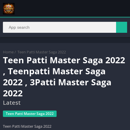
Home
/
Teen Patti Master Saga 2022
Teen Patti Master Saga 2022
, Teenpatti Master Saga
2022 , 3Patti Master Saga
2022
Latest
Teen Patti Master Saga 2022
Teen Patti Master Saga 2022