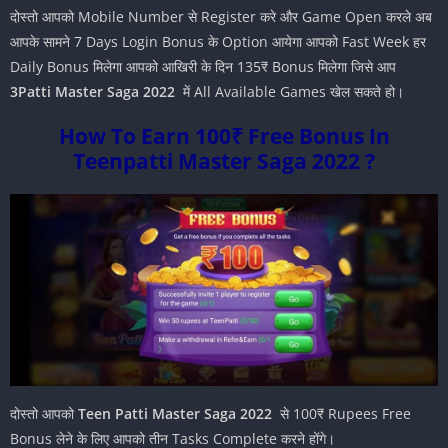
दोस्तो आपको Mobile Number से Register करे और Game Open करले अब
आपके सामने 7 Days Login Bonus के Option आयेगा आपको Fast Week हर
Daily Bonus मिलेगा आपको आखिरी के दिन 135₹ Bonus मिलेगा जिसे आप
3Patti Master Saga 2022
में All Available Games खेल सकते हो।
How To Earn 100₹ Free Bonus In
Teenpatti Master Saga 2022 ?
दोस्तो आपको
Teen Patti Master Saga 2022
से 100₹ Rupees Free
Bonus लेने के लिए आपको तीन Tasks Complete करने होंगे।