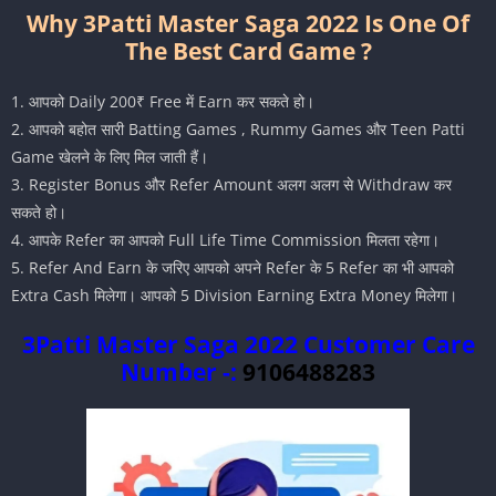
Why 3Patti Master Saga 2022 Is One Of
The Best Card Game ?
1. आपको Daily 200₹ Free में Earn कर सकते हो।
2. आपको बहोत सारी Batting Games , Rummy Games और Teen Patti
Game खेलने के लिए मिल जाती हैं।
3. Register Bonus और Refer Amount अलग अलग से Withdraw कर
सकते हो।
4. आपके Refer का आपको Full Life Time Commission मिलता रहेगा।
5. Refer And Earn के जरिए आपको अपने Refer के 5 Refer का भी आपको
Extra Cash मिलेगा। आपको 5 Division Earning Extra Money मिलेगा।
3Patti Master Saga 2022 Customer Care
Number -:
9106488283