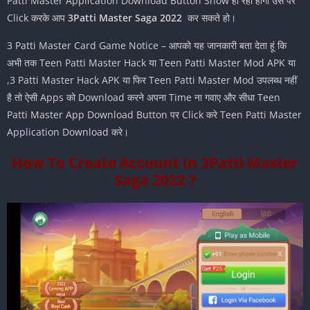
Patti Master Application Download Button Show हो रहा होंगा उस पर
Click करके आप
3Patti Master Saga 2022
कर सकते हो।
3 Patti Master Card Game Notice – आपको यह जानकारी बता देता हूं कि
अभी तक Teen Patti Master Hack या Teen Patti Master Mod APK या
,3 Patti Master Hack APK या फिर Teen Patti Master Mod उपलब्ध नहीं
है तो ऐसी Apps को Download करने अपना Time ना गवाए और सीधा Teen
Patti Master App Download Button पर Click करे Teen Patti Master
Application Download करे।
How To Create Account In 3Patti Master
Saga 2022 ?