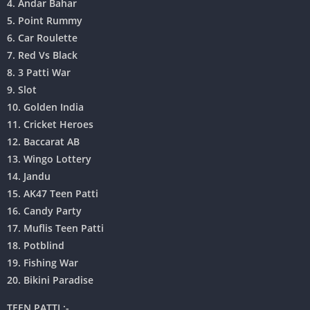
4. Andar Bahar
5. Point Rummy
6. Car Roulette
7. Red Vs Black
8. 3 Patti War
9. Slot
10. Golden India
11. Cricket Heroes
12. Baccarat AB
13. Wingo Lottery
14. Jandu
15. AK47 Teen Patti
16. Candy Party
17. Muflis Teen Patti
18. Potblind
19. Fishing War
20. Bikini Paradise
TEEN PATTI :-