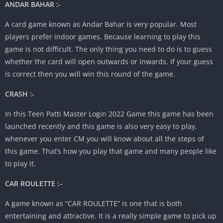
ANDAR BAHAR :-
A card game known as Andar Bahar is very popular. Most
players prefer indoor games. Because learning to play this
game is not difficult. The only thing you need to do is to guess
whether the card will open outwards or inwards. If your guess
is correct then you will win this round of the game.
CRASH :-
In this Teen Patti Master Login 2022 Game this game has been
launched recently and this game is also very easy to play,
whenever you enter CM you will know about all the steps of
this game. That’s how you play that game and many people like
to play it.
CAR ROULETTE :
–
A game known as “CAR ROULETTE” is one that is both
entertaining and attractive. It is a really simple game to pick up