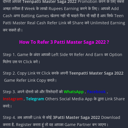
दोस्तो आपको
Teenpatti Master Saga 2022
Promotion करने के लिए सबसे
अच्छा तरीका है Week के लाखो Rupees Earning करने के लिए। आपको Add
Cash अगर Batting Games खेलना नही भी चाहते फिर भी सही है आप सिर्फ Teen
Patti Master Real Cash Refer Link को Share करे Unlimited Earning
कर सकते हो।
How To Refer 3 Patti Master Saga 2022 ?
Step 1. Game के अंदर आपको Left Side पर Refer And Earn का Option
मिलेगा उस पर Click करे।
Step 2. Copy Link पर Click करके अपनी
Teenpatti Master Saga 2022
Game Refer Link Copy करले।
Step 3. अपने दोस्तो को और रिश्तेदारों को
WhatsApp
,
Facebook
,
Instagram
,
Telegram
Others Social Media App के द्धारा Link Share
करदे।
Step 4. अब आपकी Link से कोई
3Patti Master Saga 2022
Download
करता है, Register करता हूं तो वह आपका Game Partner बन जाएगा।