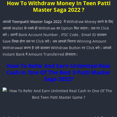
How To Withdraw Money In Teen Patti
Master Saga 2022 ?
आपको
Teenpatti Master Saga 2022
में Withdraw Money करने के लिए
आपको Wallet के पसमे ही Withdraw का Option मिल जाएगा। उस पर Click
करे। अपनी Bank Account Number , IFSC Code , Email ID डालकर
Save लिखा होगा उस पर Click करे। अब आपको जितना Winning Amount
Withdrawal करना है उसे डालकर Withdraw Button पर Click करे। आपको
Instant Bank में Amount Transferred होजाएगा।
How To Refer And Earn Unlimited Real
Cash In One Of The Best 3 Patti Master
Saga 2022?