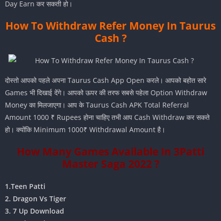
Day Earn कर सकती हो।
How To Withdraw Refer Money In Taurus
Cash ?
दोस्तो आपको पहले अपना Taurus Cash App Open करले। आपको बहोत सारे
Games भी दिखाई देंगे। आपको ऊपर की तरफ सबसे पहेला Option Withdraw
Money का मिलजाएगा। आप के Taurus Cash APK Total Referral
Amount 1000 ₹ Rupees होना चाहिए तभी आप Cash Withdraw कर सकते
हो। क्योंकि Minimum 1000₹ Withdrawal Amount है।
How Many Games Available In 3Patti
Master Saga 2022 ?
1.Teen Patti
2. Dragon Vs Tiger
3. 7 Up Download