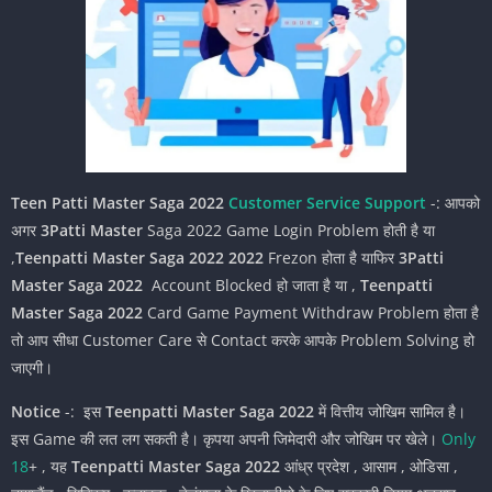
Teen Patti Master Saga 2022
Customer Service Support
-: आपको
अगर
3Patti Master
Saga 2022 Game Login Problem होती है या
,
Teenpatti Master Saga 2022 2022
Frezon होता है याफिर
3Patti
Master Saga 2022
Account Blocked हो जाता है या ,
Teenpatti
Master Saga 2022
Card Game Payment Withdraw Problem होता है
तो आप सीधा Customer Care से Contact करके आपके Problem Solving हो
जाएगी।
Notice
-: इस
Teenpatti Master Saga 2022
में वित्तीय जोखिम सामिल है।
इस Game की लत लग सकती है। कृपया अपनी जिमेदारी और जोखिम पर खेले।
Only
18
+ , यह
Teenpatti Master Saga 2022
आंध्र प्रदेश , आसाम , ओडिसा ,