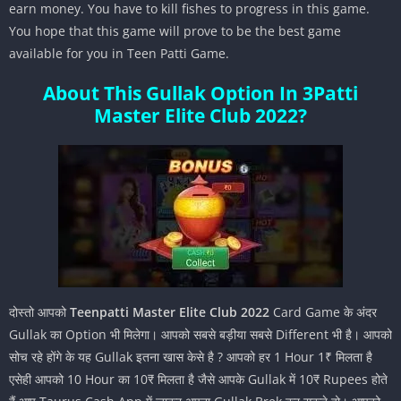
earn money. You have to kill fishes to progress in this game.
You hope that this game will prove to be the best game
available for you in Teen Patti Game.
About This Gullak Option In 3Patti
Master Elite Club 2022?
दोस्तो आपको
Teenpatti Master Elite Club 2022
Card Game के अंदर
Gullak का Option भी मिलेगा। आपको सबसे बड़ीया सबसे Different भी है। आपको
सोच रहे होंगे के यह Gullak इतना खास केसे है ? आपको हर 1 Hour 1₹ मिलता है
एसेही आपको 10 Hour का 10₹ मिलता है जैसे आपके Gullak में 10₹ Rupees होते