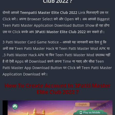
Club 2022 ?
दोस्तो आपको
Teenpatti Master Elite Club 2022
Link मिलजाएगी उस पर
Click करे। अपना Browser Select करे और Open करे। अब आपको Biggest
Teen Patti Master Application Download Button Show हो रहा होंगा
उस पर Click करके आप
3Patti Master Elite Club 2022
कर सकते हो।
3 Patti Master Card Game Notice – आपको यह जानकारी बता देता हूं कि
अभी तक Teen Patti Master Hack या Teen Patti Master Mod APK या
,3 Patti Master Hack APK या फिर Teen Patti Master Mod उपलब्ध नहीं
है तो ऐसी Apps को Download करने अपना Time ना गवाए और सीधा Teen
Patti Master App Download Button पर Click करे Teen Patti Master
Application Download करे।
How To Create Account In 3Patti Master
Elite Club 2022 ?