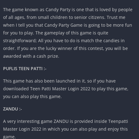
The game known as Candy Party is one that is loved by people
of all ages, from small children to senior citizens. Trust me
when I tell you that Candy Party Game is going to be more fun
for you to play. The gameplay of this game is quite
straightforward; All you have to do is match the candies in
order. If you are the lucky winner of this contest, you will be
awarded with a cash prize.
PUFLIS TEEN PATTI :-
This game has also been launched in it, so if you have
downloaded Teen Patti Master Login 2022 to play this game,
you can also play this game.
ZANDU :-
A very interesting game ZANDU is provided inside Teenpatti
Master Login 2022 in which you can also play and enjoy this
game.