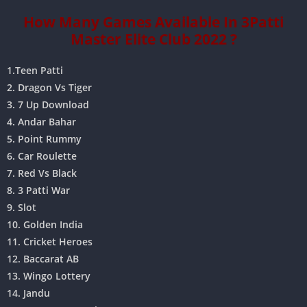
How Many Games Available In 3Patti
Master Elite Club 2022 ?
1.Teen Patti
2. Dragon Vs Tiger
3. 7 Up Download
4. Andar Bahar
5. Point Rummy
6. Car Roulette
7. Red Vs Black
8. 3 Patti War
9. Slot
10. Golden India
11. Cricket Heroes
12. Baccarat AB
13. Wingo Lottery
14. Jandu