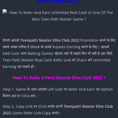
Elite Club 2022 ?
दोस्तो आपको
Teenpatti Master Elite Club 2022
Promotion करने के लिए
सबसे अच्छा तरीका है Week के लाखो Rupees Earning करने के लिए। आपको
Add Cash अगर Batting Games खेलना नही भी चाहते फिर भी सही है आप सिर्फ
Teen Patti Master Real Cash Refer Link को Share करे Unlimited
Earning कर सकते हो।
How To Refer 3 Patti Master Elite Club 2022 ?
Step 1. Game के अंदर आपको Left Side पर Refer And Earn का Option
मिलेगा उस पर Click करे।
Step 2. Copy Link पर Click करके अपनी
Teenpatti Master Elite Club
2022
Game Refer Link Copy करले।