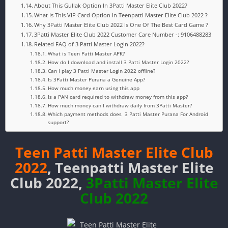
About This Gullak Option In 3Patti Master Elite Club 2022?
What Is This VIP Card Option In Teenpatti Master Elite Club 2022 ?
Why 3Patti Master Elite Club 2022 Is One Of The Best Card Game ?
3Patti Master Elite Club 2022 Customer Care Number -: 9106488283
Related FAQ of 3 Patti Master Login 2022?
What is Teen Patti Master APK?
How do I download and install 3 Patti Master Login 2022?
Can I play 3 Patti Master Login 2022 offline?
Is 3Patti Master Purana a Genuine App?
How much money earn using this app
Is a PAN card required to withdraw money from this app?
How much money can I withdraw daily from 3Patti Master?
Which payment methods does 3 Patti Master Purana For Android
support?
Teen Patti Master Elite Club
2022
, Teenpatti Master Elite
Club 2022,
3Patti Master Elite
Club 2022