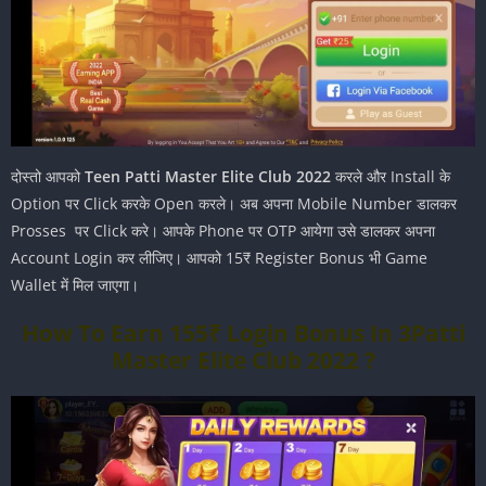
दोस्तो आपको
Teen Patti Master Elite Club 2022
करले और Install के
Option पर Click करके Open करले। अब अपना Mobile Number डालकर
Prosses पर Click करे। आपके Phone पर OTP आयेगा उसे डालकर अपना
Account Login कर लीजिए। आपको 15₹ Register Bonus भी Game
Wallet में मिल जाएगा।
How To Earn 155₹ Login Bonus In 3Patti
Master Elite Club 2022 ?