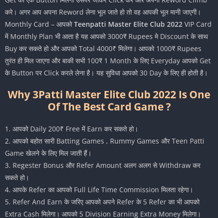
करे। अगर आप अपना Reword लेना भूल जाते हो तो वह आपकी भूल मानी जाएगी।
Monthly Card – आपको
Teenpatti Master Elite Club 2022
VIP Card
में Monthly Plan भी आता है यह आपको 3000₹ Rupees मे Discount के साथ
Buy कर सकते हो और आपको Total 4000₹ मिलेगा। आपको 1000₹ Rupees
तुरंत ही मिल जाएगा और बाकी सभी 100₹ 1 Month के लिए Everyday आपको Get
के Button पर Click करले लेना है। यह सुविधा आपको 30 Day के लिए ही होती है।
Why 3Patti Master Elite Club 2022 Is One
Of The Best Card Game ?
1. आपको Daily 200₹ Free में Earn कर सकते हो।
2. आपको बहोत सारी Batting Games , Rummy Games और Teen Patti
Game खेलने के लिए मिल जाती हैं।
3. Regester Bonus और Refer Amount अलग अलग से Withdraw कर
सकते हो।
4. आपके Refer का आपको Full Life Time Commission मिलता रहेगा।
5. Refer And Earn के जरिए आपको अपने Refer के 5 Refer का भी आपको
Extra Cash मिलेगा। आपको 5 Division Earning Extra Money मिलेगा।