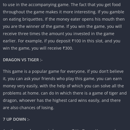
to use in the accompanying game. The fact that you get food
throughout the game makes it more interesting. If you gamble
on eating briquettes. If the money eater opens his mouth then
you are the winner of the game. If you win the game, you will
receive three times the amount you invested in the game
earlier. For example, if you deposit ₹100 in this slot, and you
win the game, you will receive ₹300.
DRAGON VS TIGER :-
This game is a popular game for everyone, if you don’t believe
it, you can ask your friends who play this game, you can earn
money very easily, with the help of which you can solve all the
problems at home. can do In which there is a game of tiger and
dragon, whoever has the highest card wins easily, and there
are also chances of losing.
7 UP DOWN :-