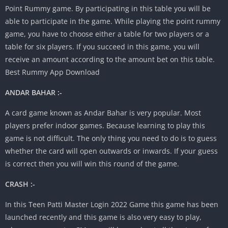
Point Rummy game. By participating in this table you will be
able to participate in the game. While playing the point rummy
game, you have to choose either a table for two players or a
table for six players. If you succeed in this game, you will
receive an amount according to the amount bet on this table.
Best Rummy App Download
ANDAR BAHAR :-
A card game known as Andar Bahar is very popular. Most
players prefer indoor games. Because learning to play this
game is not difficult. The only thing you need to do is to guess
whether the card will open outwards or inwards. If your guess
is correct then you will win this round of the game.
CRASH :-
In this Teen Patti Master Login 2022 Game this game has been
launched recently and this game is also very easy to play,