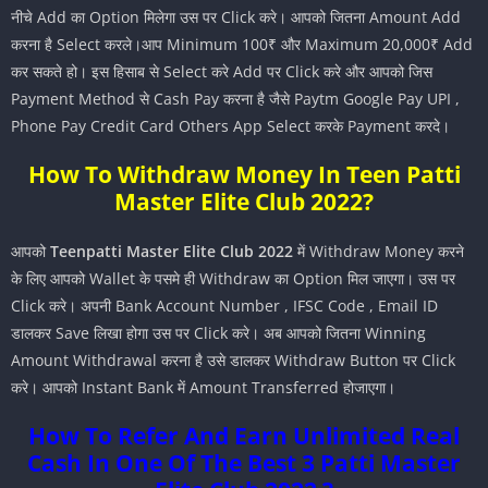
नीचे Add का Option मिलेगा उस पर Click करे। आपको जितना Amount Add
करना है Select करले।आप Minimum 100₹ और Maximum 20,000₹ Add
कर सकते हो। इस हिसाब से Select करे Add पर Click करे और आपको जिस
Payment Method से Cash Pay करना है जैसे Paytm Google Pay UPI ,
Phone Pay Credit Card Others App Select करके Payment करदे।
How To Withdraw Money In Teen Patti
Master Elite Club 2022?
आपको
Teenpatti Master Elite Club 2022
में Withdraw Money करने
के लिए आपको Wallet के पसमे ही Withdraw का Option मिल जाएगा। उस पर
Click करे। अपनी Bank Account Number , IFSC Code , Email ID
डालकर Save लिखा होगा उस पर Click करे। अब आपको जितना Winning
Amount Withdrawal करना है उसे डालकर Withdraw Button पर Click
करे। आपको Instant Bank में Amount Transferred होजाएगा।
How To Refer And Earn Unlimited Real
Cash In One Of The Best 3 Patti Master