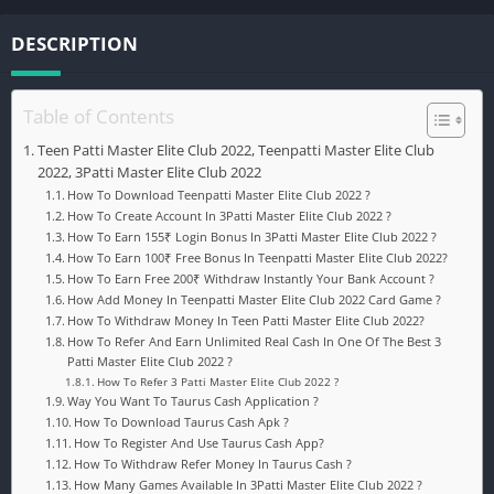
DESCRIPTION
Table of Contents
Teen Patti Master Elite Club 2022, Teenpatti Master Elite Club
2022, 3Patti Master Elite Club 2022
How To Download Teenpatti Master Elite Club 2022 ?
How To Create Account In 3Patti Master Elite Club 2022 ?
How To Earn 155₹ Login Bonus In 3Patti Master Elite Club 2022 ?
How To Earn 100₹ Free Bonus In Teenpatti Master Elite Club 2022?
How To Earn Free 200₹ Withdraw Instantly Your Bank Account ?
How Add Money In Teenpatti Master Elite Club 2022 Card Game ?
How To Withdraw Money In Teen Patti Master Elite Club 2022?
How To Refer And Earn Unlimited Real Cash In One Of The Best 3
Patti Master Elite Club 2022 ?
How To Refer 3 Patti Master Elite Club 2022 ?
Way You Want To Taurus Cash Application ?
How To Download Taurus Cash Apk ?
How To Register And Use Taurus Cash App?
How To Withdraw Refer Money In Taurus Cash ?
How Many Games Available In 3Patti Master Elite Club 2022 ?