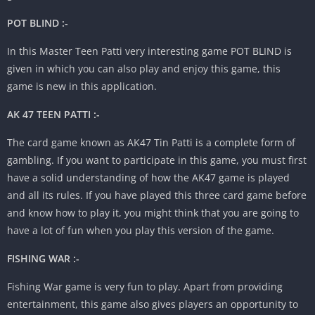
POT BLIND :-
In this Master Teen Patti very interesting game POT BLIND is
given in which you can also play and enjoy this game, this
game is new in this application.
AK 47 TEEN PATTI :-
The card game known as AK47 Tin Patti is a complete form of
gambling. If you want to participate in this game, you must first
have a solid understanding of how the AK47 game is played
and all its rules. If you have played this three card game before
and know how to play it, you might think that you are going to
have a lot of fun when you play this version of the game.
FISHING WAR :-
Fishing War game is very fun to play. Apart from providing
entertainment, this game also gives players an opportunity to