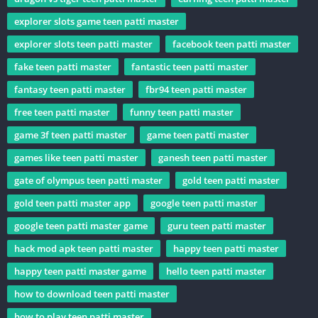
explorer slots game teen patti master
explorer slots teen patti master
facebook teen patti master
fake teen patti master
fantastic teen patti master
fantasy teen patti master
fbr94 teen patti master
free teen patti master
funny teen patti master
game 3f teen patti master
game teen patti master
games like teen patti master
ganesh teen patti master
gate of olympus teen patti master
gold teen patti master
gold teen patti master app
google teen patti master
google teen patti master game
guru teen patti master
hack mod apk teen patti master
happy teen patti master
happy teen patti master game
hello teen patti master
how to download teen patti master
how to play teen patti master