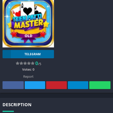
TELEGRAM
0
/5
Votes:
0
Report
DESCRIPTION