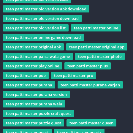
teen patti master old version apk download
teen patti master old version download
teen patti master old version list
teen patti master online
teen patti master online game download
teen patti master original apk
teen patti master original app
teen patti master paisa wala game
teen patti master photo
teen patti master play online
teen patti master plus
teen patti master pop
teen patti master pro
teen patti master purana
teen patti master purana varjan
teen patti master purana version
teen patti master purana wala
teen patti master puzzle craft quest
teen patti master puzzle quest
teen patti master queen
teen patti master quest
teen patti master quests