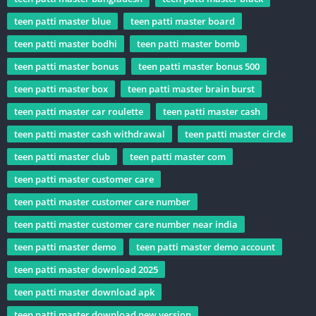
teen patti master blue
teen patti master board
teen patti master bodhi
teen patti master bomb
teen patti master bonus
teen patti master bonus 500
teen patti master box
teen patti master brain burst
teen patti master car roulette
teen patti master cash
teen patti master cash withdrawal
teen patti master circle
teen patti master club
teen patti master com
teen patti master customer care
teen patti master customer care number
teen patti master customer care number near india
teen patti master demo
teen patti master demo account
teen patti master download 2025
teen patti master download apk
teen patti master download new version