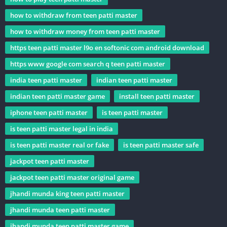
how to withdraw from teen patti master
how to withdraw money from teen patti master
https teen patti master l9o en softonic com android download
https www google com search q teen patti master
india teen patti master
indian teen patti master
indian teen patti master game
install teen patti master
iphone teen patti master
is teen patti master
is teen patti master legal in india
is teen patti master real or fake
is teen patti master safe
jackpot teen patti master
jackpot teen patti master original game
jhandi munda king teen patti master
jhandi munda teen patti master
jhandi munda teen patti master game