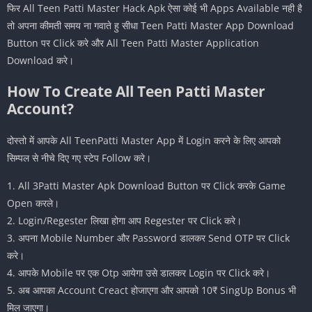
फिर All Teen Patti Master Hack Apk ऐसा कोई भी Apps Available नही है
तो अपना कीमती समय ना गवाते हु सीधा Teen Patti Master App Download
Button पर Click करे और All Teen Patti Master Application
Download करे।
How To Create All Teen Patti Master
Account?
दोस्तो में आपके All TeenPatti Master App में Login करने के लिए आपको
सिम्पल से नीचे दिए गए स्टेप Follow करे।
1. All 3Patti Master Apk Download Button पर Click करके Game
Open करले।
2. Login/Regester लिखा होगा आप Regester पर Click करे।
3. अपना Mobile Number और Password डालकर Send OTP पर Click
करे।
4. आपके Mobile पर एक Otp आयेगा उसे डालकर Login पर Click करे।
5. अब आपका Account Creact होजाएगा और आपको 10₹ SingUp Bonus भी
मिल जाएगा।