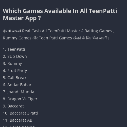
Which Games Available In All TeenPatti
Master App ?
दोस्तो आपको Real Cash All TeenPatti Master में Batting Games ,
Rummy Games और Teen Patti Games खेलने के लिए मिल जाएगी।
1. TeenPatti
2. 7Up Down
3. Rummy
4. Fruit Party
5. Call Break
6. Andar Bahar
7. Jhandi Munda
8. Dragon Vs Tiger
9. Baccarat
10. Baccarat 3Patti
11. Baccarat AB