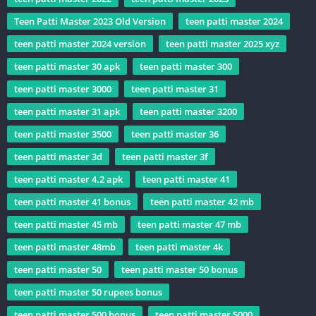
Teen Patti Master 2023 Old Version
teen patti master 2024
teen patti master 2024 version
teen patti master 2025 xyz
teen patti master 30 apk
teen patti master 300
teen patti master 3000
teen patti master 31
teen patti master 31 apk
teen patti master 3200
teen patti master 3500
teen patti master 36
teen patti master 3d
teen patti master 3f
teen patti master 4.2 apk
teen patti master 41
teen patti master 41 bonus
teen patti master 42 mb
teen patti master 45 mb
teen patti master 47 mb
teen patti master 48mb
teen patti master 4k
teen patti master 50
teen patti master 50 bonus
teen patti master 50 rupees bonus
teen patti master 500 bonus
teen patti master 5000